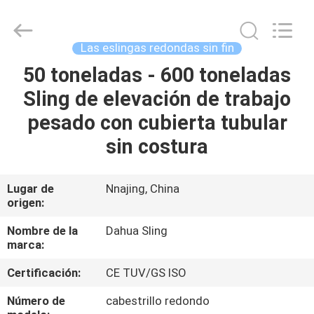
Copyright
©
2017
-
2025
Las eslingas redondas sin fin
Nanjing
Dahua
Special
50 toneladas - 600 toneladas
HOGAR
Belt
Knit
Sling de elevación de trabajo
Co.,
Ltd..
All
PRODUCTOS
pesado con cubierta tubular
Rights
Reserved.
Developed
sin costura
by
ECER
SOBRE
NOSOTROS
Lugar de
Nnajing, China
origen:
VIAJE
Nombre de la
Dahua Sling
marca:
DE
Certificación:
CE TUV/GS ISO
LA
FÁBRICA
Número de
cabestrillo redondo