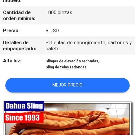
modelo:
Cantidad de
1000 piezas
CONTROL
orden mínima:
DE
Precio:
8 USD
CALIDAD
Detalles de
Películas de encogimiento, cartones y
empaquetado:
palets
ÉNTRENOS
Alta luz:
,
Slingas de elevación redondas
EN
Sling de telas redondas
CONTACTO
CON
MEJOR PRECIO
NOTICIAS
PIDA
UNA