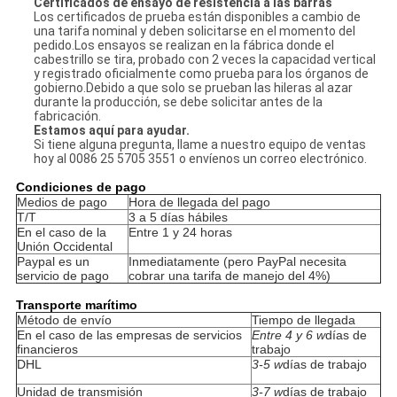
Certificados de ensayo de resistencia a las barras
Los certificados de prueba están disponibles a cambio de
una tarifa nominal y deben solicitarse en el momento del
pedido.Los ensayos se realizan en la fábrica donde el
cabestrillo se tira, probado con 2 veces la capacidad vertical
y registrado oficialmente como prueba para los órganos de
gobierno.Debido a que solo se prueban las hileras al azar
durante la producción, se debe solicitar antes de la
fabricación.
Estamos aquí para ayudar.
Si tiene alguna pregunta, llame a nuestro equipo de ventas
hoy al 0086 25 5705 3551 o envíenos un correo electrónico.
Condiciones de pago
Medios de pago
Hora de llegada del pago
T/T
3 a 5 días hábiles
En el caso de la
Entre 1 y 24 horas
Unión Occidental
Paypal es un
Inmediatamente (pero PayPal necesita
servicio de pago
cobrar una tarifa de manejo del 4%)
Transporte marítimo
Método de envío
Tiempo de llegada
En el caso de las empresas de servicios
Entre 4 y 6 w
días de
financieros
trabajo
DHL
3-5 w
días de trabajo
Unidad de transmisión
3-7 w
días de trabajo