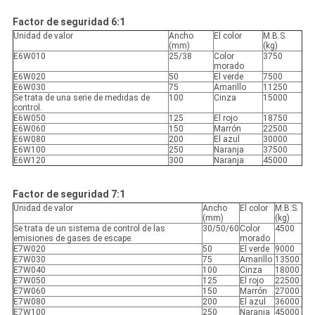
Factor de seguridad 6:1
Unidad de valor
Ancho
El color
M.B.S.
(mm)
(kg)
E6W010
25/38
Color
3750
morado
E6W020
50
El verde
7500
E6W030
75
Amarillo
11250
Se trata de una serie de medidas de
100
Cinza
15000
control.
E6W050
125
El rojo
18750
E6W060
150
Marrón
22500
E6W080
200
El azul
30000
E6W100
250
Naranja
37500
E6W120
300
Naranja
45000
Factor de seguridad 7:1
Unidad de valor
Ancho
El color
M.B.S.
(mm)
(kg)
Se trata de un sistema de control de las
30/50/60
Color
4500
emisiones de gases de escape.
morado
E7W020
50
El verde
9000
E7W030
75
Amarillo
13500
E7W040
100
Cinza
18000
E7W050
125
El rojo
22500
E7W060
150
Marrón
27000
E7W080
200
El azul
36000
E7W100
250
Naranja
45000