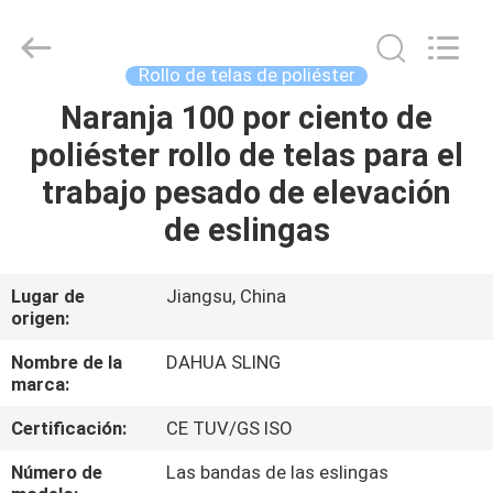
superior
a
30
mm
Supplier.
Rollo de telas de poliéster
Copyright
©
2017
Naranja 100 por ciento de
HOGAR
-
2025
poliéster rollo de telas para el
Nanjing
Dahua
Special
PRODUCTOS
trabajo pesado de elevación
Belt
Knit
Co.,
de eslingas
Ltd..
All
SOBRE
Rights
Reserved.
NOSOTROS
Developed
Lugar de
Jiangsu, China
by
origen:
ECER
VIAJE
Nombre de la
DAHUA SLING
marca:
DE
Certificación:
CE TUV/GS ISO
LA
FÁBRICA
Número de
Las bandas de las eslingas