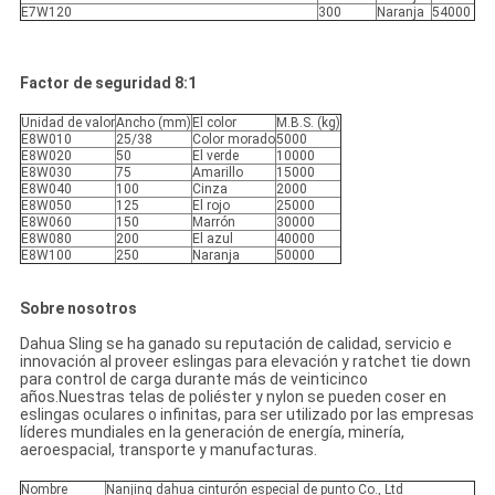
E7W120
300
Naranja
54000
Factor de seguridad 8:1
Unidad de valor
Ancho (mm)
El color
M.B.S. (kg)
E8W010
25/38
Color morado
5000
E8W020
50
El verde
10000
E8W030
75
Amarillo
15000
E8W040
100
Cinza
2000
E8W050
125
El rojo
25000
E8W060
150
Marrón
30000
E8W080
200
El azul
40000
E8W100
250
Naranja
50000
Sobre nosotros
Dahua Sling se ha ganado su reputación de calidad, servicio e
innovación al proveer eslingas para elevación y ratchet tie down
para control de carga durante más de veinticinco
años.Nuestras telas de poliéster y nylon se pueden coser en
eslingas oculares o infinitas, para ser utilizado por las empresas
líderes mundiales en la generación de energía, minería,
aeroespacial, transporte y manufacturas.
Nombre
Nanjing dahua cinturón especial de punto Co., Ltd