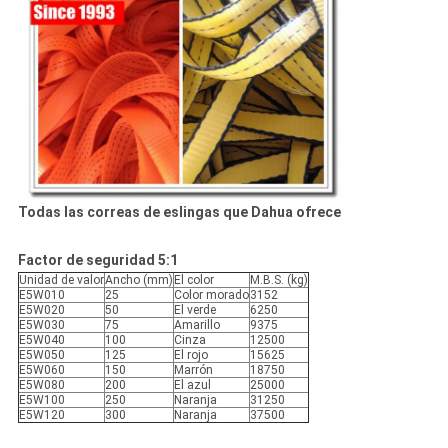
Todas las correas de eslingas que Dahua ofrece
Factor de seguridad 5:1
Unidad de valor
Ancho (mm)
El color
M.B.S. (kg)
E5W010
25
Color morado
3152
E5W020
50
El verde
6250
E5W030
75
Amarillo
9375
E5W040
100
Cinza
12500
E5W050
125
El rojo
15625
E5W060
150
Marrón
18750
E5W080
200
El azul
25000
E5W100
250
Naranja
31250
E5W120
300
Naranja
37500