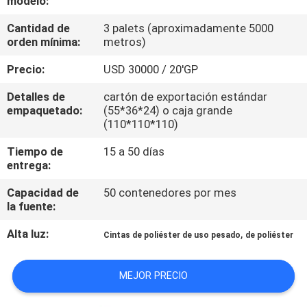
modelo:
Cantidad de
3 palets (aproximadamente 5000
CONTROL
orden mínima:
metros)
DE
Precio:
USD 30000 / 20'GP
CALIDAD
Detalles de
cartón de exportación estándar
empaquetado:
(55*36*24) o caja grande
ÉNTRENOS
(110*110*110)
EN
Tiempo de
15 a 50 días
entrega:
CONTACTO
CON
Capacidad de
50 contenedores por mes
la fuente:
NOTICIAS
Alta luz:
,
Cintas de poliéster de uso pesado
de poliéster
MEJOR PRECIO
PIDA
UNA