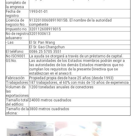
completo de
la empresa
Fecha de
1993-01-01
registro:
Licencia de
91320100608919015B. El nombre de la autoridad
negocio No.
competente
Impuesto no.
320112608919015
No de registro
3201930613
aduanero:
- Las
El Sr. Pan Wang
El Sr. Gao Changchun
El teléfono:
0086 25 5705 3551
No ISO9001
La ayuda se otorgará a través de un préstamo de capital.
GS No.
Las autoridades de los Estados miembros podrán exigir a
las autoridades de los demás Estados miembros que no
cumplan los requisitos de la presente Directiva que se
establezcan en el anexo II.
Fabricación
Propiedad propia desde hace 25 años (desde 1993)
Trabajadores
187 trabajadores, el 60% con más de 10 años de experiencia
Volumen de
1200 toneladas anuales de conectores
las
exportaciones
Tamaño total
24000 metros cuadrados
del edificio:
Tamaño de la
3800 metros cuadrados
oficina: