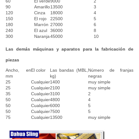
60
El verde
9000
2
90
Amarillo
13500
3
120
Cinza
18000
4
150
El rojo
22500
5
180
Marrón
27000
6
240
El azul
36000
8
300
Naranja
45000
10
Las demás máquinas y aparatos para la fabricación de
piezas
Ancho, en
El color
Las bandas (MBL,
Número de franjas
mm
kg)
negras
25
Cualquier
1400
muy simple
25
Cualquier
2100
muy simple
35
Cualquier
3100
2
50
Cualquier
4800
4
50
Cualquier
6000
5
50
Cualquier
7500
5
75
Cualquier
13500
muy simple