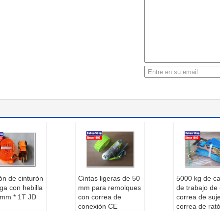
ón de cinturón
Cintas ligeras de 50
5000 kg de c
ga con hebilla
mm para remolques
de trabajo de
 mm * 1T JD
con correa de
correa de suje
conexión CE
correa de rat
tón:
Cintas de
certificado
comercial de 