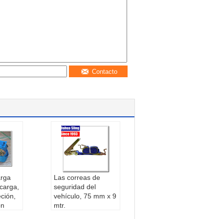
Contacto
arga
Las correas de
 carga,
seguridad del
ción,
vehículo, 75 mm x 9
ón
mtr.
pista E
el ratón:
Cintas de