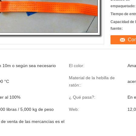
empaquetado:
Tiempo de ent
Capacidad de 
fuente:
Con
 10m o según sea necesario
El color:
Amar
Material de la hebilla de
00 °C
acer
ratón::
ter al 100%
¿ Qué pasa?:
En e
00 libras / 5,000 kg de peso
Web:
12,0
o de venta de las mercancías es el