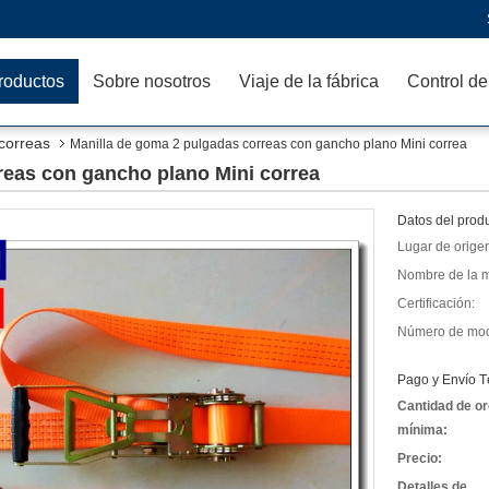
roductos
Sobre nosotros
Viaje de la fábrica
Control de
 correas
Manilla de goma 2 pulgadas correas con gancho plano Mini correa
reas con gancho plano Mini correa
Datos del produ
Lugar de orige
Nombre de la m
Certificación:
Número de mod
Pago y Envío T
Cantidad de o
mínima:
Precio:
Detalles de