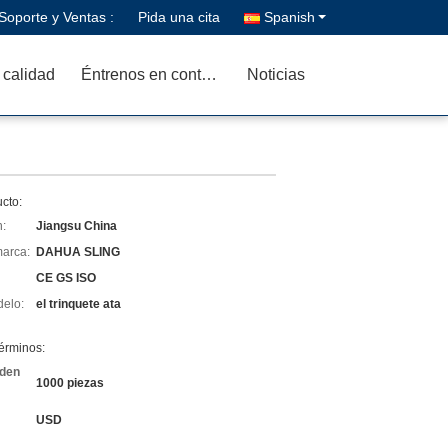
Soporte y Ventas :
Pida una cita
Spanish
 calidad
Éntrenos en contacto con
Noticias
cto:
n:
Jiangsu China
arca:
DAHUA SLING
CE GS ISO
elo:
el trinquete ata
érminos:
rden
1000 piezas
USD