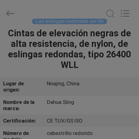
Copyright
©
2017
-
2025
Las eslingas redondas sin fin
polyesterliftingslings.com.
All
Rights
Cintas de elevación negras de
HOGAR
Reserved.
Developed
alta resistencia, de nylon, de
by
ECER
PRODUCTOS
eslingas redondas, tipo 26400
WLL
SOBRE
NOSOTROS
Lugar de
Nnajing, China
origen:
VIAJE
Nombre de la
Dahua Sling
marca:
DE
Certificación:
CE TUV/GS ISO
LA
FÁBRICA
Número de
cabestrillo redondo