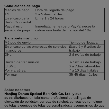
Condiciones de pago
Medios de pago
Hora de llegada del pago
T/T
3 a 5 días hábiles
En el caso de la
Entre 1 y 24 horas
Unión Occidental
Paypal es un
Inmediatamente (pero PayPal necesita
servicio de pago
cobrar una tarifa de manejo del 4%)
Transporte marítimo
Método de envío
Tiempo de llegada
En el caso de las empresas de servicios
Entre 4 y 6 w
días de
financieros
trabajo
DHL
3-5 w
días de trabajo
Unidad de transmisión
3-7 w
días de trabajo
El SME
3 a 7
días laborables
Por vía aérea
7 a 10 días hábiles
Por mar
35-45 días hábiles
Sobre nosotros
Nanjing Dahua Speical Belt Knit Co. Ltd. y sus
subsidiarias
es un fabricante profesional de eslingas de
elevación de poliéster, correas de ratchet, correas de remolque
de telas y equipos de telas personalizados.y asegurarnos de que