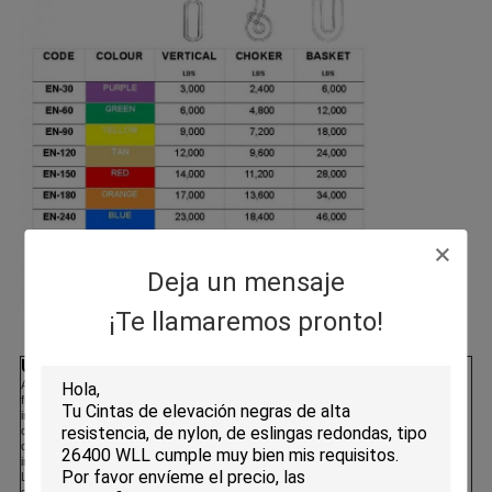
Deja un mensaje
¡Te llamaremos pronto!
Uso e inspección:
Cómo pedir:
Para seleccionar su eslinga
Antes de cada uso, todos los cables,
redonda, necesitaremos saber:
fijaciones y accesorios deben
inspeccionarse para detectar defectos y
Peso máximo y tamaño de la carga
daños.Las hileras dañadas o defectuosas
que se levantará.
deben retirarse y destruirse
La longitud de la eslinga necesaria
inmediatamente..
para su aplicación (asegúrese de
La eslinga deberá retirarse del servicio si
tener en cuenta si la eslinga se
se observa un daño como el siguiente: