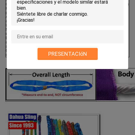
Quemaduras por ácido o cáustico.
utilizará en una posición vertical, en
Fusión o carbonización de cualquier
el cuello o en la cesta).
parte de la honda.
Utilizando esta información, vamos
Agujeros, rasgaduras, cortes o
a coincidir con la eslinga redonda
atascos.
correcta para su aplicación.
Uso excesivo del abrasivo.
Nudos en cualquier parte de la
eslinga.
Exceso de agujeros, corrosión,
agrietamiento o distorsión en los
accesorios finales
Otros daños visibles que pongan en
PRESENTACIóN
duda la resistencia de la honda.