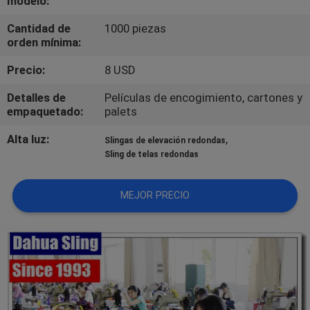
modelo:
Cantidad de
1000 piezas
CONTROL
orden mínima:
DE
Precio:
8 USD
CALIDAD
Detalles de
Películas de encogimiento, cartones y
empaquetado:
palets
ÉNTRENOS
Alta luz:
,
Slingas de elevación redondas
EN
Sling de telas redondas
CONTACTO
CON
MEJOR PRECIO
PIDA
UNA
CITA