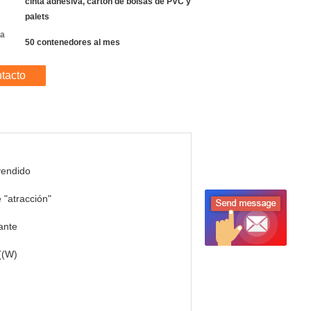
cinta adhesiva, cartón de bolsas de PVC y
palets
la
50 contenedores al mes
tacto
vendido
 "atracción"
ante
((W)