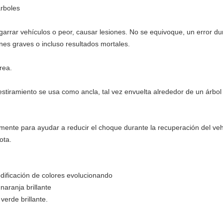
árboles
arrar vehículos o peor, causar lesiones. No se equivoque, un error d
nes graves o incluso resultados mortales.
rea.
estiramiento se usa como ancla, tal vez envuelta alrededor de un árbo
ramente para ayudar a reducir el choque durante la recuperación del veh
ota.
ificación de colores evolucionando
naranja brillante
verde brillante.