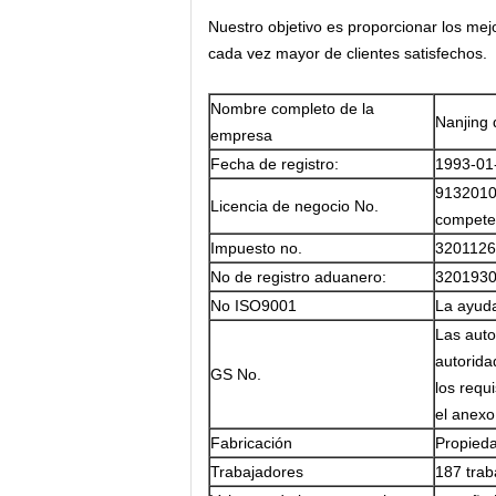
Nuestro objetivo es proporcionar los mej
cada vez mayor de clientes satisfechos.
Nombre completo de la
Nanjing 
empresa
Fecha de registro:
1993-01
9132010
Licencia de negocio No.
compete
Impuesto no.
320112
No de registro aduanero:
320193
No ISO9001
La ayuda
Las auto
autorid
GS No.
los requ
el anexo 
Fabricación
Propied
Trabajadores
187 trab