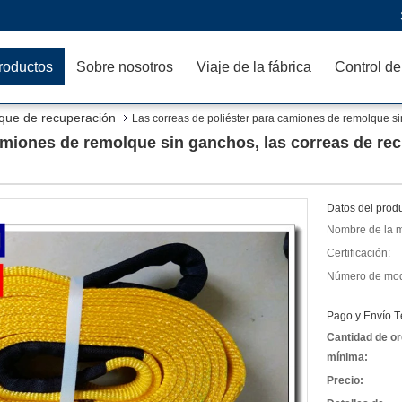
roductos
Sobre nosotros
Viaje de la fábrica
Control de
que de recuperación
Las correas de poliéster para camiones de remolque si
camiones de remolque sin ganchos, las correas de re
Datos del produ
Nombre de la m
Certificación:
Número de mod
Pago y Envío T
Cantidad de o
mínima:
Precio: