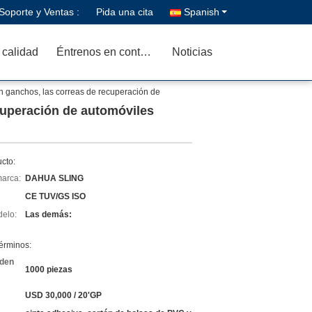
Soporte y Ventas :
Pida una cita
Spanish
 calidad
Éntrenos en contacto con
Noticias
n ganchos, las correas de recuperación de
cuperación de automóviles
cto:
arca:
DAHUA SLING
CE TUV/GS ISO
elo:
Las demás:
érminos:
rden
1000 piezas
USD 30,000 / 20'GP