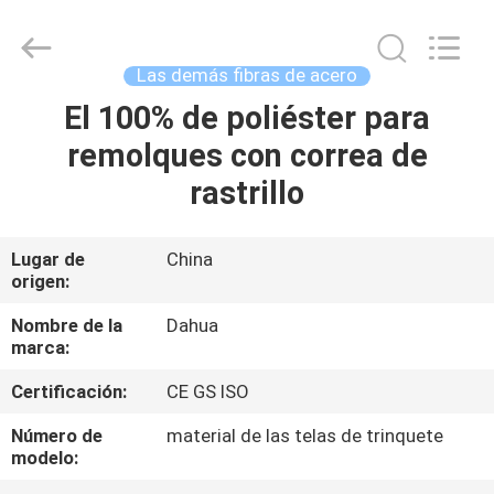
correas
Supplier.
Copyright
©
2017
Las demás fibras de acero
-
2025
Nanjing
El 100% de poliéster para
HOGAR
Dahua
Special
remolques con correa de
Belt
Knit
Co.,
PRODUCTOS
rastrillo
Ltd..
All
Rights
Reserved.
Developed
SOBRE
Lugar de
China
by
ECER
origen:
NOSOTROS
Nombre de la
Dahua
marca:
VIAJE
Certificación:
CE GS ISO
DE
LA
Número de
material de las telas de trinquete
modelo:
FÁBRICA