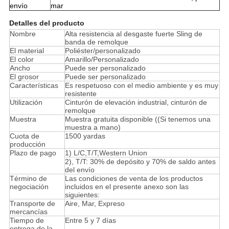
envío
mar
Detalles del producto
Nombre
Alta resistencia al desgaste fuerte Sling de
banda de remolque
El material
Poliéster/personalizado
El color
Amarillo/Personalizado
Ancho
Puede ser personalizado
El grosor
Puede ser personalizado
Características
Es respetuoso con el medio ambiente y es muy
resistente
Utilización
Cinturón de elevación industrial, cinturón de
remolque
Muestra
Muestra gratuita disponible ((Si tenemos una
muestra a mano)
Cuota de
1500 yardas
producción
Plazo de pago
1) L/C,T/T,Western Union
2), T/T: 30% de depósito y 70% de saldo antes
del envío
Término de
Las condiciones de venta de los productos
negociación
incluidos en el presente anexo son las
siguientes:
Transporte de
Aire, Mar, Expreso
mercancías
Tiempo de
Entre 5 y 7 días
entrega de la