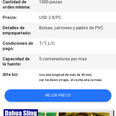
Cantidad de
1000 piezas
orden mínima:
CONTROL
Precio:
USD 2.8/PC
DE
Detalles de
Bolsas, cartones y palets de PVC
CALIDAD
empaquetado:
Condiciones de
T/T, L/C
ÉNTRENOS
pago:
EN
Capacidad de
5 contenedores por mes
CONTACTO
la fuente:
CON
Alta luz:
,
con una longitud de más de 30 mm
,
car tie down straps
el coche ata correas
NOTICIAS
MEJOR PRECIO
PIDA
UNA