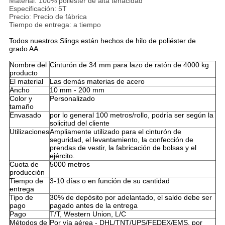
Material: 100% poliéster de alta tenacidad
Especificación: 5T
Precio: Precio de fábrica
Tiempo de entrega: a tiempo
Todos nuestros Slings están hechos de hilo de poliéster de
grado AA.
Nombre del
Cinturón de 34 mm para lazo de ratón de 4000 kg
producto
El material
Las demás materias de acero
Ancho
10 mm - 200 mm
Color y
Personalizado
tamaño
Envasado
por lo general 100 metros/rollo, podría ser según la
solicitud del cliente
Utilizaciones
Ampliamente utilizado para el cinturón de
seguridad, el levantamiento, la confección de
prendas de vestir, la fabricación de bolsas y el
ejército.
Cuota de
5000 metros
producción
Tiempo de
3-10 días o en función de su cantidad
entrega
Tipo de
30% de depósito por adelantado, el saldo debe ser
pago
pagado antes de la entrega
Pago
T/T, Western Union, L/C
Métodos de
Por vía aérea - DHL/TNT/UPS/FEDEX/EMS, por