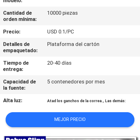
modelo:
Cantidad de
10000 piezas
CONTROL
orden mínima:
DE
Precio:
USD 0.1/PC
CALIDAD
Detalles de
Plataforma del cartón
empaquetado:
ÉNTRENOS
Tiempo de
20-40 días
EN
entrega:
CONTACTO
Capacidad de
5 contenedores por mes
CON
la fuente:
Alta luz:
,
Atad los ganchos de la correa.
Las demás:
NOTICIAS
MEJOR PRECIO
PIDA
UNA