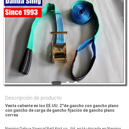
CITA
MAPA
DEL
SITIO
PRIVACY
POLICY
Descripción de producto
Venta caliente en los EE.UU. 2''de gancho con gancho plano
con gancho de carga de gancho fijación de gancho plano
correa
Nanjing Dahua Speical Belt Knit co., ltd, está ubicada en Nanjing,