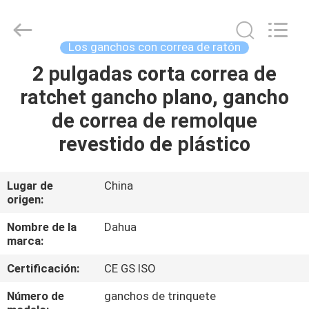
Copyright
©
2017
-
2025
Los ganchos con correa de ratón
Nanjing
Dahua
Special
2 pulgadas corta correa de
HOGAR
Belt
Knit
ratchet gancho plano, gancho
Co.,
Ltd..
All
PRODUCTOS
de correa de remolque
Rights
Reserved.
Developed
revestido de plástico
by
ECER
SOBRE
NOSOTROS
Lugar de
China
origen:
VIAJE
Nombre de la
Dahua
marca:
DE
Certificación:
CE GS ISO
LA
FÁBRICA
Número de
ganchos de trinquete