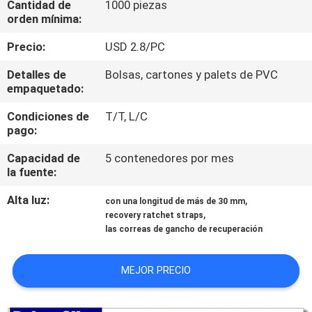
Cantidad de
1000 piezas
orden mínima:
CONTROL
Precio:
USD 2.8/PC
DE
Detalles de
Bolsas, cartones y palets de PVC
CALIDAD
empaquetado:
Condiciones de
T/T, L/C
ÉNTRENOS
pago:
EN
Capacidad de
5 contenedores por mes
CONTACTO
la fuente:
CON
Alta luz:
,
con una longitud de más de 30 mm
,
recovery ratchet straps
las correas de gancho de recuperación
NOTICIAS
MEJOR PRECIO
PIDA
UNA