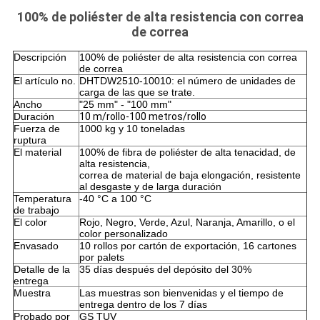
100% de poliéster de alta resistencia con correa
de correa
Descripción
100% de poliéster de alta resistencia con correa
de correa
El artículo no.
DHTDW2510-10010: el número de unidades de
carga de las que se trate.
Ancho
"25 mm" - "100 mm"
Duración
10 m/rollo-100 metros/rollo
Fuerza de
1000 kg y 10 toneladas
ruptura
El material
100% de fibra de poliéster de alta tenacidad, de
alta resistencia,
correa de material de baja elongación, resistente
al desgaste y de larga duración
Temperatura
-40 °C a 100 °C
de trabajo
El color
Rojo, Negro, Verde, Azul, Naranja, Amarillo, o el
color personalizado
Envasado
10 rollos por cartón de exportación, 16 cartones
por palets
Detalle de la
35 días después del depósito del 30%
entrega
Muestra
Las muestras son bienvenidas y el tiempo de
entrega dentro de los 7 días
Probado por
GS TUV