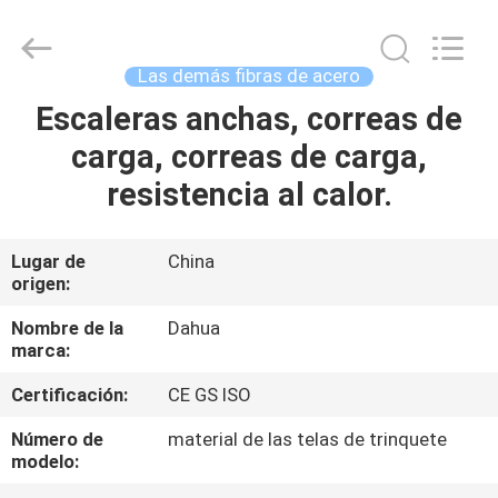
correas
Proveedor.
Copyright
©
2017
Las demás fibras de acero
-
2025
Nanjing
Escaleras anchas, correas de
HOGAR
Dahua
Special
carga, correas de carga,
Belt
Knit
Co.,
PRODUCTOS
resistencia al calor.
Ltd..
All
Rights
Reserved.
Developed
SOBRE
Lugar de
China
by
ECER
origen:
NOSOTROS
Nombre de la
Dahua
marca:
VIAJE
Certificación:
CE GS ISO
DE
LA
Número de
material de las telas de trinquete
modelo:
FÁBRICA