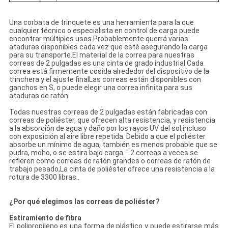
Una corbata de trinquete es una herramienta para la que
cualquier técnico o especialista en control de carga puede
encontrar múltiples usos.Probablemente querrá varias
ataduras disponibles cada vez que esté asegurando la carga
para su transporte.El material de la correa para nuestras
correas de 2 pulgadas es una cinta de grado industrial.Cada
correa está firmemente cosida alrededor del dispositivo de la
trinchera y el ajuste finalLas correas están disponibles con
ganchos en S, o puede elegir una correa infinita para sus
ataduras de ratón.
Todas nuestras correas de 2 pulgadas están fabricadas con
correas de poliéster, que ofrecen alta resistencia, y resistencia
a la absorción de agua y daño por los rayos UV del sol,incluso
con exposición al aire libre repetida. Debido a que el poliéster
absorbe un mínimo de agua, también es menos probable que se
pudra, moho, o se estira bajo carga. " 2 correas a veces se
refieren como correas de ratón grandes o correas de ratón de
trabajo pesado,La cinta de poliéster ofrece una resistencia a la
rotura de 3300 libras..
¿Por qué elegimos las correas de poliéster?
Estiramiento de fibra
El polipropileno es una forma de plástico y puede estirarse más