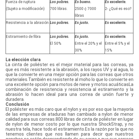
Fuerza de ruptura
Los pobres.
Es bueno.
Es excelente.
(Sujeto a modificación)
700 libras.
2500 ¢ 7000
2- ¿Qué es eso?
libras
Resistencia a la abrasión
Los pobres.
Es justo.
Es excelente.
Estiramiento de fibra
Los pobres.
Es justo.
Es excelente.
El 50%
Entre el 20% y el
Entre el 5% y el
30%
15%
La elección clara
La cinta de poliéster es el mejor material para las correas, ya
que es más resistente a la abrasión, a los rayos UV y al agua, lo
que la convierte en una mejor opción para las correas que otros
materiales.También es resistente al moho lo que lo convierte en
una excelente opción para motos de nieve y motos acuáticasLa
combinación de resistencia y resistencia al estiramiento y la
abrasión lo hacen ideal para una correa de unión fuerte y
duradera.
Conclusión
El poliéster es más caro que el nylon y es por eso que la mayoría
de las empresas de ataduras han cambiado a nylon de menor
calidad para sus correas.800 libras de cinta de poliéster en lugar
de nylon de menor costo por lo que nuestra ShockStrap, y no
nuestra tela, hace todo el estiramiento.Es la razón por la que no
tenemos clientes que nos llamen para decir que nuestros